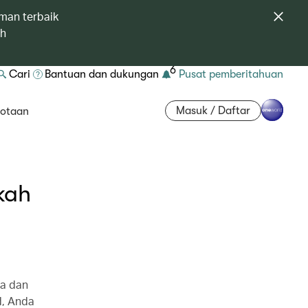
man terbaik
ah
6
Cari
Bantuan dan dukungan
Pusat pemberitahuan
Masuk / Daftar
otaan
kah
da dan
d, Anda