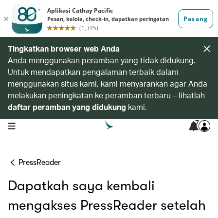
Tingkatkan browser web Anda
Anda menggunakan peramban yang tidak didukung.
Untuk mendapatkan pengalaman terbaik dalam
menggunakan situs kami, kami menyarankan agar Anda
melakukan peningkatan ke peramban terbaru – lihatlah
daftar peramban yang didukung
kami.
7
open navigation menu
PressReader
Dapatkah saya kembali
mengakses PressReader setelah