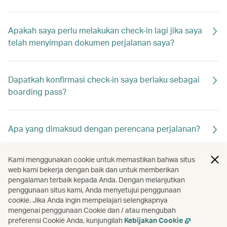
Apakah saya perlu melakukan check-in lagi jika saya
telah menyimpan dokumen perjalanan saya?
Dapatkah konfirmasi check-in saya berlaku sebagai
boarding pass?
Apa yang dimaksud dengan perencana perjalanan?
Kami menggunakan cookie untuk memastikan bahwa situs
Bagaimana cara memindai paspor atau dokumen
web kami bekerja dengan baik dan untuk memberikan
perjalanan saya selama online check-in?
pengalaman terbaik kepada Anda. Dengan melanjutkan
penggunaan situs kami, Anda menyetujui penggunaan
cookie. Jika Anda ingin mempelajari selengkapnya
mengenai penggunaan Cookie dan / atau mengubah
Mengapa saya tidak dapat melakukan lagi prioritas
preferensi Cookie Anda, kunjungilah
Kebijakan Cookie
online check-in?