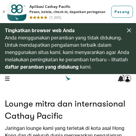
Tingkatkan browser web Anda
Anda menggunakan peramban yang tidak didukung.
Untuk mendapatkan pengalaman terbaik dalam
menggunakan situs kami, kami menyarankan agar Anda
melakukan peningkatan ke peramban terbaru – lihatlah
daftar peramban yang didukung
kami.
7
open navigation menu
Lounge mitra dan internasional
Cathay Pacific
Jaringan lounge kami yang terletak di kota asal Hong
Kong dan di seluruh dunia menawarkan pengalaman