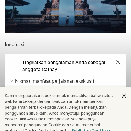
Inspirasi
Temukan destinasi impian Anda
Tingkatkan pengalaman Anda sebagai
Temukan inspirasi dalam panduan perjalanan, kiat, dan
anggota Cathay
gagasan kami, serta mulai rencanakan petualangan
Nikmati manfaat perjalanan eksklusif
Anda berikutnya hari ini.
Dapatkan manfaat status dan titik pencapaian
Baca selengkapnya
Kami menggunakan cookie untuk memastikan bahwa situs
Dapatkan Asia Miles untuk pengeluaran sehari-
web kami bekerja dengan baik dan untuk memberikan
hari
pengalaman terbaik kepada Anda. Dengan melanjutkan
Semua harga termasuk pajak dan biaya tambahan yang dikenakan oleh
penggunaan situs kami, Anda menyetujui penggunaan
cookie. Jika Anda ingin mempelajari selengkapnya
maskapai penerbangan. Seluruh harga, pajak dan biaya pemerintah,
Masuk / Daftar
mengenai penggunaan Cookie dan / atau mengubah
dan biaya tambahan dapat berubah sewaktu-waktu.
preferensi Cookie Anda, kunjungilah
Kebijakan Cookie