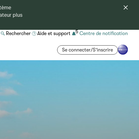
stème
ateur plus
5
Rechercher
Aide et support
Centre de notification
Se connecter/S’inscrire