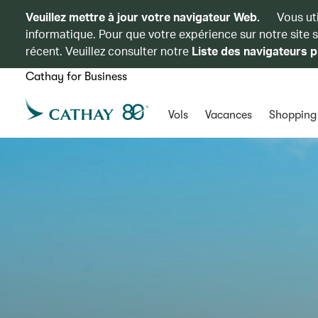
Veuillez mettre à jour votre navigateur Web.
Vous ut
informatique. Pour que votre expérience sur notre site 
récent. Veuillez consulter notre
Liste des navigateurs p
Cathay for Business
Vols
Vacances
Shopping