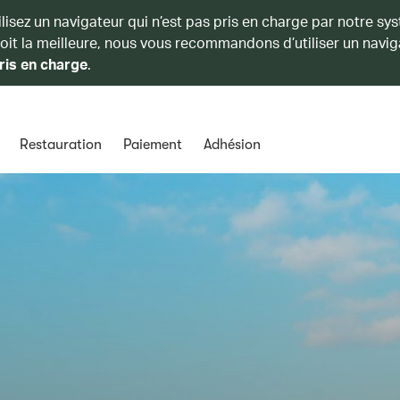
ilisez un navigateur qui n’est pas pris en charge par notre sy
soit la meilleure, nous vous recommandons d’utiliser un navig
ris en charge
.
Restauration
Paiement
Adhésion