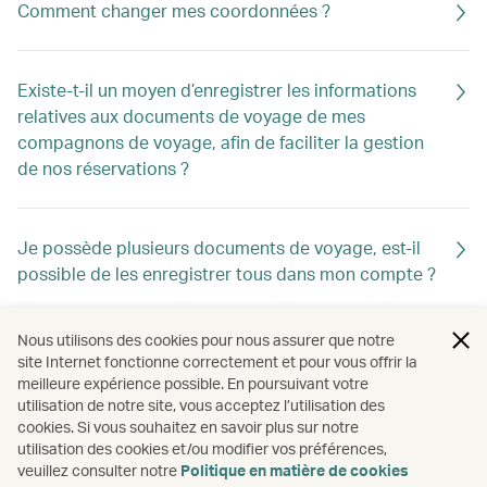
Comment changer mes coordonnées ?
Existe-t-il un moyen d’enregistrer les informations
relatives aux documents de voyage de mes
compagnons de voyage, afin de faciliter la gestion
de nos réservations ?
Je possède plusieurs documents de voyage, est-il
possible de les enregistrer tous dans mon compte ?
Nous utilisons des cookies pour nous assurer que notre
Pourquoi mon ami peut-il ajouter sa réservation
site Internet fonctionne correctement et pour vous offrir la
ultérieurement, alors que je ne peux pas le faire ?
meilleure expérience possible. En poursuivant votre
utilisation de notre site, vous acceptez l’utilisation des
cookies. Si vous souhaitez en savoir plus sur notre
utilisation des cookies et/ou modifier vos préférences,
J’ai oublié d’ajouter mon numéro de membre lors de
veuillez consulter notre
Politique en matière de cookies
la réservation. Mes avantages ont-ils disparu ?