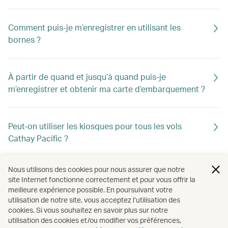
Comment puis-je m’enregistrer en utilisant les
bornes ?
À partir de quand et jusqu’à quand puis-je
m’enregistrer et obtenir ma carte d’embarquement ?
Peut-on utiliser les kiosques pour tous les vols
Cathay Pacific ?
Nous utilisons des cookies pour nous assurer que notre
Quelles langues sont disponibles sur les bornes
site Internet fonctionne correctement et pour vous offrir la
d’enregistrement en libre-service ?
meilleure expérience possible. En poursuivant votre
utilisation de notre site, vous acceptez l’utilisation des
cookies. Si vous souhaitez en savoir plus sur notre
utilisation des cookies et/ou modifier vos préférences,
Puis-je utiliser la borne si j’ai des bagages à