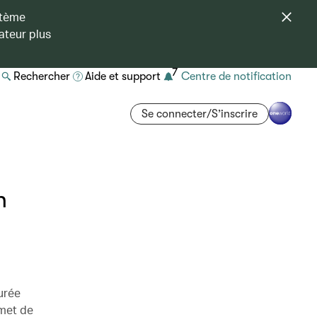
stème
ateur plus
7
Rechercher
Aide et support
Centre de notification
Se connecter/S’inscrire
n
urée
rmet de