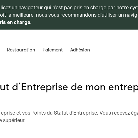
ilisez un navigateur qui n’est pas pris en charge par notre sy
soit la meilleure, nous vous recommandons d’utiliser un navig
ris en charge
.
Restauration
Paiement
Adhésion
t d’Entreprise de mon entrep
reprise et vos Points du Statut d’Entreprise. Vous recevez é
e supérieur.