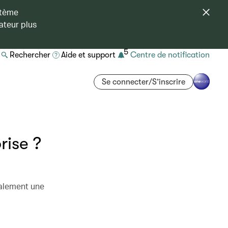
stème
ateur plus
5
Rechercher
Aide et support
Centre de notification
Se connecter/S’inscrire
rise ?
galement une