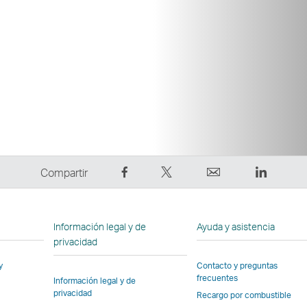
Compartir
Tuitear:
Correo
LinkedI
Compartir
en
El
electrónico
El
Facebook:
enlace
El
enlace
El
se
enlace
se
Información legal y de
Ayuda y asistencia
enlace
abre
se
abre
privacidad
se
en
abre
en
y
Contacto y preguntas
abre
una
en
una
frecuentes
Información legal y de
en
nueva
una
nueva
privacidad
Recargo por combustible
una
ventana
nueva
ventana