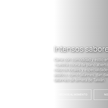
Intensos sabore
Cene con comodidad y estilo e
nuestra cocina de plano abierto
clásicos locales y especialidade
asiático, como tallarines dan da
tallarines de ternera de Taiwán.
HECHOS AL MOMENTO
NO