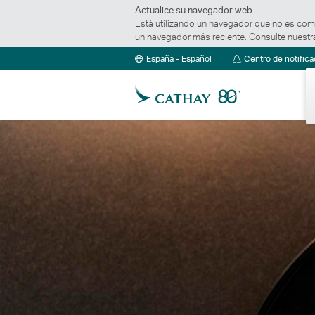
Actualice su navegador web
Está utilizando un navegador que no es compa
un navegador más reciente. Consulte nuest
España - Español
Centro de notific