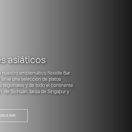
s asiáticos
n nuestro emblemático Noodle Bar:
 sirve una selección de platos
s regionales y de todo el continente
n
de Sichuan, laksa de Singapur y
ODLE BAR