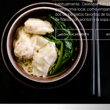
habitualmente. Deléitese con pl
gastronomía local, como empanad
dos de los platos favoritos de l
de fideos con wonton y la sopa 
HECHOS AL MOMENTO
NO