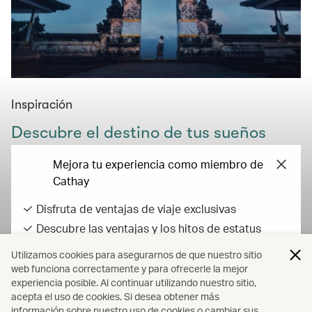
Inspiración
Descubre el destino de tus sueños
Encuentra inspiración en nuestras guías de viaje,
Mejora tu experiencia como miembro de
consejos e ideas, y empieze a planificar tu próxima
Cathay
aventura hoy mismo.
Disfruta de ventajas de viaje exclusivas
Más información
Descubre las ventajas y los hitos de estatus
Gana Asia Miles con tus gastos diarios
Utilizamos cookies para asegurarnos de que nuestro sitio
Todas las tarifas incluyen los impuestos y recargos determinados por
web funciona correctamente y para ofrecerle la mejor
experiencia posible. Al continuar utilizando nuestro sitio,
la compañía aérea Todas las tarifas, impuestos gubernamentales y
Iniciar sesión o registrarse
acepta el uso de cookies. Si desea obtener más
recargos pueden cambiar en cualquier momento.
información sobre nuestro uso de cookies o cambiar sus