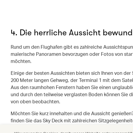
(open in a new window)
4. Die herrliche Aussicht bewun
Rund um den Flughafen gibt es zahlreiche Aussichtspunk
malerische Panoramen bevorzugen oder Fotos von sta
möchten.
Einige der besten Aussichten bieten sich Ihnen von der
200 Meter langen Gehweg, der Terminal 1 mit dem Satel
Aus den raumhohen Fenstern haben Sie einen unglaublic
und durch den teilweise verglasten Boden können Sie d
von oben beobachten.
Möchten Sie kurz innehalten und die Aussicht genießen
finden Sie das Sky Deck mit zahlreichen Sitzgelegenhei
Alternativ können Sie auch in die East Hall im 7. Stock u