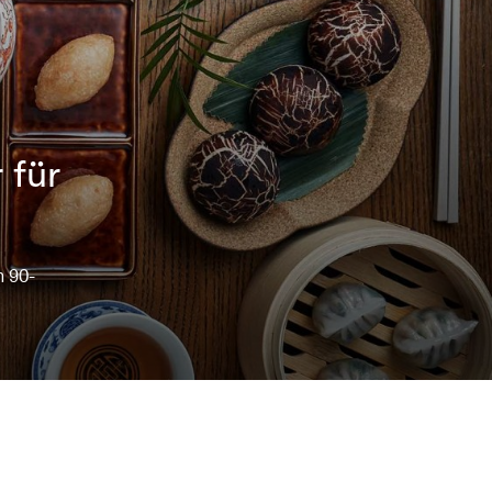
 für
n 90-