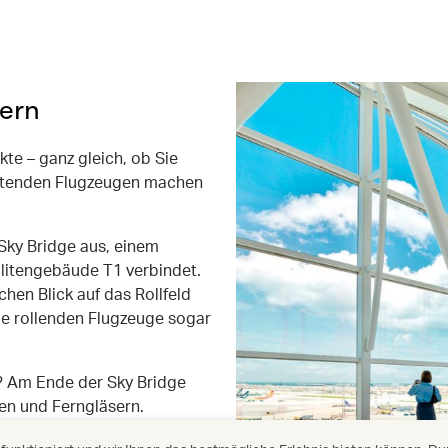
dern
te – ganz gleich, ob Sie
rtenden Flugzeugen machen
 Sky Bridge aus, einem
litengebäude T1 verbindet.
hen Blick auf das Rollfeld
ie rollenden Flugzeuge sogar
? Am Ende der Sky Bridge
ten und Ferngläsern.
nd dort auf die