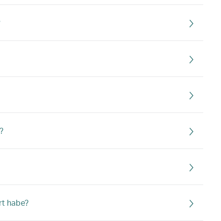
?
?
rt habe?