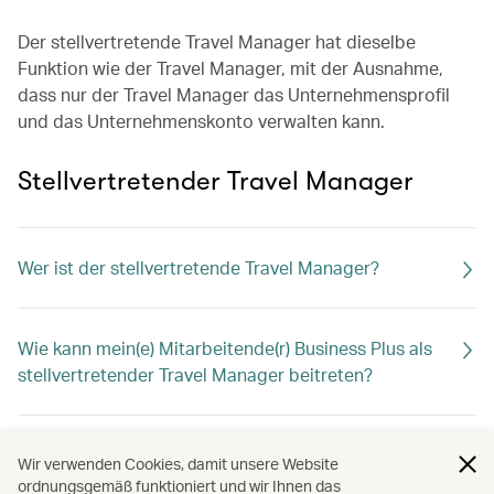
Der stellvertretende Travel Manager hat dieselbe
Funktion wie der Travel Manager, mit der Ausnahme,
dass nur der Travel Manager das Unternehmensprofil
und das Unternehmenskonto verwalten kann.
Stellvertretender Travel Manager
Wer ist der stellvertretende Travel Manager?
Wie kann mein(e) Mitarbeitende(r) Business Plus als
stellvertretender Travel Manager beitreten?
Was sollte ich tun, wenn der stellvertretende Travel
Wir verwenden Cookies, damit unsere Website
Manager das Unternehmen verlässt?
ordnungsgemäß funktioniert und wir Ihnen das