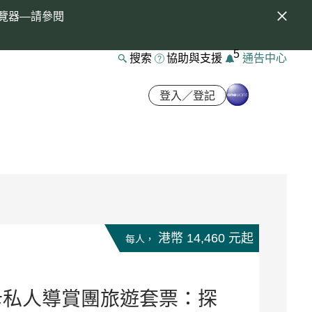
覽器—請參閱
5
搜索
協助與支援
通告中心
登入／登記
港幣 14,460 元起
每人，
卡私人導賞團旅遊套票：探