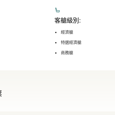
客艙級別:
經濟艙
特選經濟艙
商務艙
票