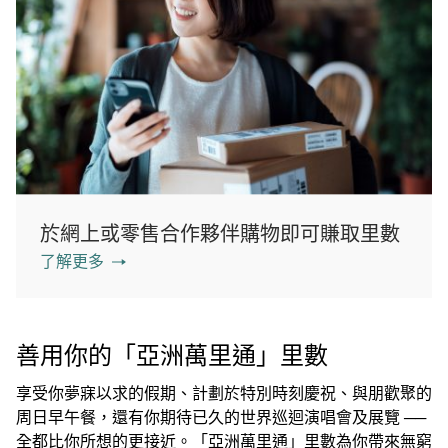
於網上或零售合作夥伴購物即可賺取里數
了解更多
善用你的「亞洲萬里通」里數
享受你夢寐以求的假期、計劃於特別時刻慶祝、與朋歡聚的
周日早午餐，還有你期待已久的世界巡迴演唱會及展覽 ──
全都比你所想的更接近。「亞洲萬里通」里數為你帶來無窮