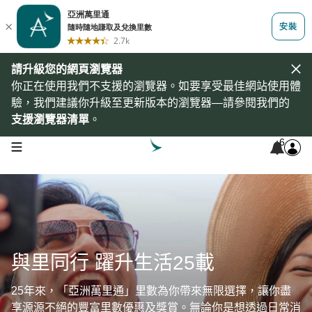
請升級您的網頁瀏覽器
你正在使用我們不支援的瀏覽器。如要享受最佳網站使用體
驗，我們建議你升級至更新版本的瀏覽器—請參閱我們的
支援瀏覽器清單
。
6
open navigation menu
與里同行 躍升生活25載
25年來，「亞洲萬里通」里數為你帶來無限選擇，讓你盡
享源源不絕的豐富里數優惠及獎賞。無論你是想透過日常消