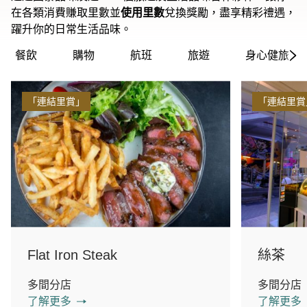
在各類消費賺取里數並
使用里數
兌換獎勵，盡享精彩禮遇，
躍升你的日常生活品味。
餐飲
購物
航班
旅遊
身心健旅
「連結里賞」
「連結里賞
Flat Iron Steak
絲茶
多間分店
多間分店
了解更多
了解更多