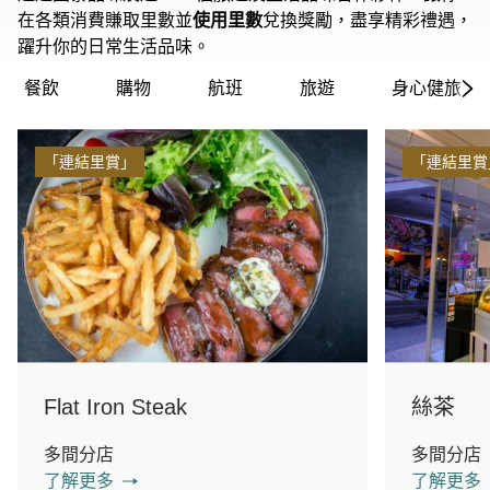
在各類消費賺取里數並
使用里數
兌換獎勵，盡享精彩禮遇，
躍升你的日常生活品味。
餐飲
購物
航班
旅遊
身心健旅
「連結里賞」
「連結里賞
Flat Iron Steak
絲茶
多間分店
多間分店
了解更多
了解更多