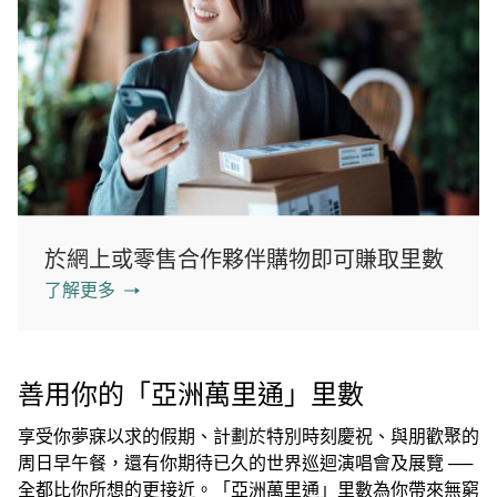
於網上或零售合作夥伴購物即可賺取里數
了解更多
善用你的「亞洲萬里通」里數
享受你夢寐以求的假期、計劃於特別時刻慶祝、與朋歡聚的
周日早午餐，還有你期待已久的世界巡迴演唱會及展覽 ──
全都比你所想的更接近。「亞洲萬里通」里數為你帶來無窮