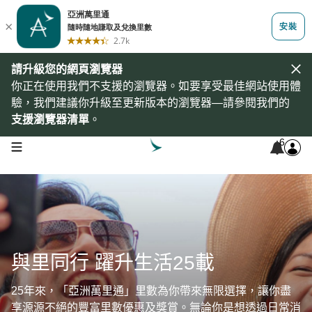
請升級您的網頁瀏覽器
你正在使用我們不支援的瀏覽器。如要享受最佳網站使用體
驗，我們建議你升級至更新版本的瀏覽器—請參閱我們的
支援瀏覽器清單
。
6
open navigation menu
與里同行 躍升生活25載
25年來，「亞洲萬里通」里數為你帶來無限選擇，讓你盡
享源源不絕的豐富里數優惠及獎賞。無論你是想透過日常消