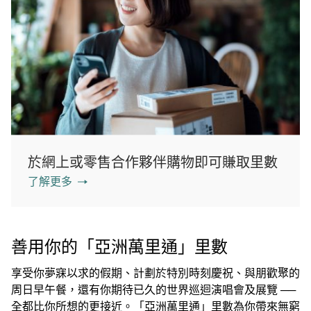
於網上或零售合作夥伴購物即可賺取里數
了解更多
善用你的「亞洲萬里通」里數
享受你夢寐以求的假期、計劃於特別時刻慶祝、與朋歡聚的
周日早午餐，還有你期待已久的世界巡迴演唱會及展覽 ──
全都比你所想的更接近。「亞洲萬里通」里數為你帶來無窮