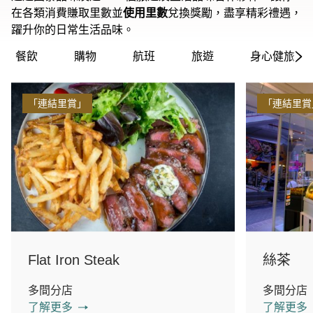
在各類消費賺取里數並
使用里數
兌換獎勵，盡享精彩禮遇，
躍升你的日常生活品味。
餐飲
購物
航班
旅遊
身心健旅
「連結里賞」
「連結里賞
Flat Iron Steak
絲茶
多間分店
多間分店
了解更多
了解更多