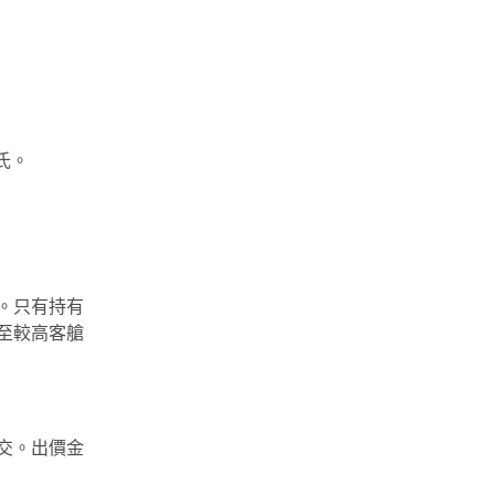
姓氏。
。只有持有
至較高客艙
交。出價金