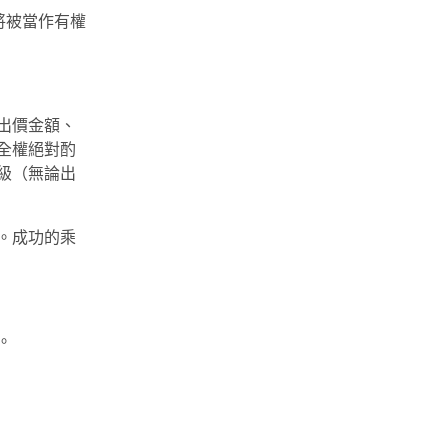
將被當作有權
出價金額、
全權絕對酌
級（無論出
。成功的乘
。