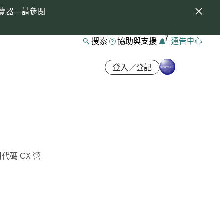
覽器—請參閱
7
搜索
協助與支援
通告中心
登入／登記
碼 CX 營