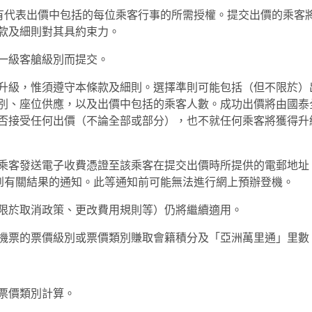
擁有代表出價中包括的每位乘客行事的所需授權。提交出價的乘客
款及細則對其具約束力。
一級客艙級別而提交。
升級，惟須遵守本條款及細則。選擇準則可能包括（但不限於）
別、座位供應，以及出價中包括的乘客人數。成功出價將由國泰
否接受任何出價（不論全部或部分），也不就任何乘客將獲得升
乘客發送電子收費憑證至該乘客在提交出價時所提供的電郵地址
收到有關結果的通知。此等通知前可能無法進行網上預辦登機。
限於取消政策、更改費用規則等）仍將繼續適用。
機票的票價級別或票價類別賺取會籍積分及「亞洲萬里通」里數
票價類別計算。