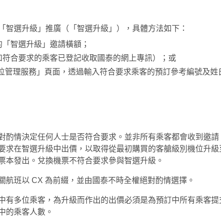
「智選升級」推廣（「智選升級」），具體方法如下：
的「智選升級」邀請橫額；
如符合要求的乘客已登記收取國泰的網上專訊）；或
id 網站或「自助訂位管理服務」頁面，透過輸入符合要求乘客的預訂參考編號及
對酌情決定任何人士是否符合要求。並非所有乘客都會收到邀請
要求在智選升級中出價，以取得從最初購買的客艙級別機位升級
票本發出。兌換機票不符合要求參與智選升級。
航班以 CX 為前綴，並由國泰不時全權絕對酌情選擇。
中有多位乘客，為升級而作出的出價必須是為預訂中所有乘客提
中的乘客人數。