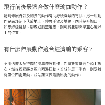
飛行前後最適合做什麼瑜伽動作？
能夠伸展脊骨及胸腔的動作有助紓緩繃緊的背肌。另一組動
作是面部朝下伏於地上，伸展手臂及雙腿，同時提升胸口。
如想紓緩雙腿、腳踝或膝蓋腫脹，則可將雙腳高舉至心臟以
上的位置。
有什麼伸展動作適合經濟艙的乘客？
不用佔據太多空間的簡單伸展動作，如將雙臂舉高至頭上數
次，然後輕輕將身軀向兩邊扭動。若想伸展下半身，則要離
開座位四處走動，並站起來做彎腰壓腿的動作。