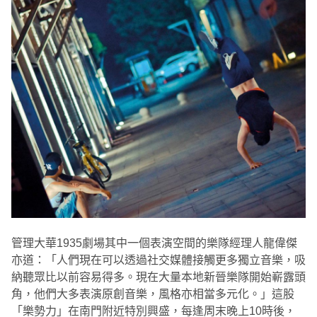
管理大華1935劇場其中一個表演空間的樂隊經理人龍偉傑
亦道：「人們現在可以透過社交媒體接觸更多獨立音樂，吸
納聽眾比以前容易得多。現在大量本地新晉樂隊開始嶄露頭
角，他們大多表演原創音樂，風格亦相當多元化。」這股
「樂勢力」在南門附近特別興盛，每逢周末晚上10時後，