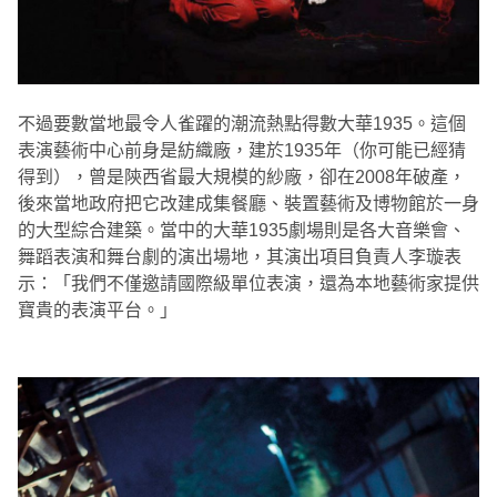
不過要數當地最令人雀躍的潮流熱點得數大華1935。這個
表演藝術中心前身是紡織廠，建於1935年（你可能已經猜
得到），曾是陝西省最大規模的紗廠，卻在2008年破產，
後來當地政府把它改建成集餐廳、裝置藝術及博物館於一身
的大型綜合建築。當中的大華1935劇場則是各大音樂會、
舞蹈表演和舞台劇的演出場地，其演出項目負責人李璇表
示：「我們不僅邀請國際級單位表演，還為本地藝術家提供
寶貴的表演平台。」