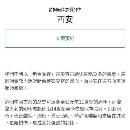
發掘最佳票價飛往
西安
立即預訂
我們不時以「新舊並存」來形容古蹟與景點眾多的城市。這
個詞彙教人想起新舊建築交替的畫面，而西安在這方面可謂
獨領風騷。
這個中國古都的歷史可遠溯至公元前11世紀的周朝，而鼎
鼎大名的明朝城牆則由14世紀至今依然保存完好。與此同
時，天台戲院、酒廊、爵士酒吧、時尚咖啡館和書店在城牆
下星羅棋佈，形成尤其強烈的對比。