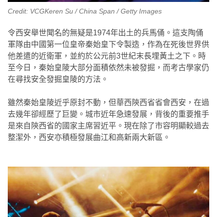
Credit: VCGKeren Su / China Span / Getty Images
令西安舉世聞名的無疑是1974年出土的兵馬俑。這支陶俑
軍隊由中國第一位皇帝秦始皇下令製造，作為在死後世界供
他差遣的近衛軍，並約於公元前3世紀末長埋黃土之下。時
至今日，秦始皇陵大部分面積依然未被發掘，而考古學家仍
在尋找安全發掘皇陵的方法。
雖然秦始皇陵近乎原封不動，但華西陝西省省會西安，在過
去幾年卻經歷了巨變。城市近年急速發展，背後的重要推手
是來自陝西省的國家主席習近平。現在除了市容明顯較過去
整潔外，西安亦積極發展曲江和高新兩大新區。