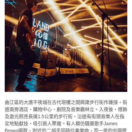
曲江區的大唐不夜城在古代塔樓之間興建步行街作連接，街
道兩旁酒店、購物中心、劇院及音樂廳林立。入夜後，燈飾
及激光照亮長達1.5公里的步行街，沿途有街頭音樂人在指
定地點獻技，吸引遊人聚攏。有人模仿騷靈歌手James
Brown唱歌，附近的二胡手同時拉奏樂曲，而一旁的中國歷