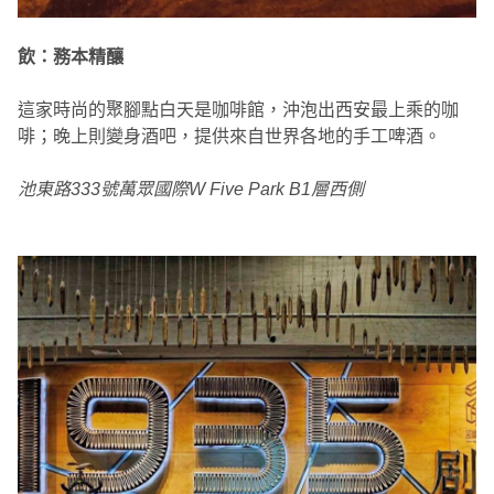
飲：務本精釀
這家時尚的聚腳點白天是咖啡館，沖泡出西安最上乘的咖
啡；晚上則變身酒吧，提供來自世界各地的手工啤酒。
池東路333號萬眾國際W Five Park B1層西側