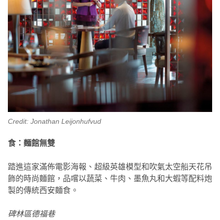
Credit: Jonathan Leijonhufvud
食：麵館無雙
踏進這家滿佈電影海報、超級英雄模型和吹氣太空船天花吊
飾的時尚麵館，品嚐以蔬菜、牛肉、墨魚丸和大蝦等配料炮
製的傳統西安麵食。
碑林區德福巷