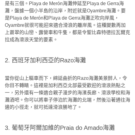
是有三個。Playa de Merón海灘伸延至Playa de Gerra海
灘，盤據一個小半島的沿岸，附近就是Oyambre海灘。要
是Playa de Merón和Playa de Gerra海灘正吹向岸風，
Oyambre就很可能迎來適合滑浪的離岸風。這種變數再加
上蒼翠的山巒、露營車和牛隻，都是令聖比森特德拉瓦爾克
拉成為滑浪天堂的要素。
2. 西班牙加利西亞的Razo海灘
當你從山上驅車而下，綿延曲折的Razo海灘美景醉人，令
你目不轉睛。這裡是加利西亞北部最受歡迎的滑浪熱點之
一，另外還有一條適合親子漫步的海濱長廊、滑浪學校和海
灘酒吧。你可以將車子停泊於海灘的北端，然後沿著通往海
邊的小徑走，就可抵達滑浪勝地了。
3. 葡萄牙阿爾加維的Praia do Amado海灘