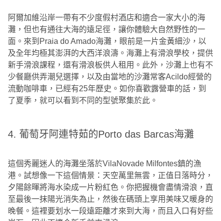
阿爾加維沿岸一帶有不少度假村酒店和適合一家大小的海
灘，但也有通往大海的遠足徑，讓你體驗大自然野性的一
面。來到Praia do Amado海灘，眼前是一片金黃細沙，以
及全年均極其澎湃的大西洋浪濤。海灘上有滑浪學校，提供
新手滑浪課程，還有滑浪板供人租用。此外，沙灘上也有不
少餐廳供弄潮兒選擇，以及由當地的沙灘常客Acildo經營的
流動咖啡車，已經有25年歷史。如你喜歡露營車的話，到
了夏季，就可以看到不同的型號聚集於此。
4. 葡萄牙阿連特茹的Porto das Barcas海灘
這個秀麗迷人的海灘坐落於VilaNovade Milfontes鎮的漁
港。試想像一下這個情景：天空萬里無雲，正值日落時分，
夕陽餘暉將海水染成一片粉紅色。你把握機會盡情滑浪，直
至最後一抹陽光消失為止，然後在碼頭上享用美味又暖身的
晚餐。這裡要划水一段遠距離才來到大海，而且入口有好些