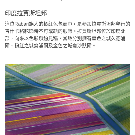
印度拉賈斯坦邦
這位Rabari族人的橘紅色包頭巾，是參加拉賈斯坦邦舉行的
普什卡駱駝節時不可或缺的服飾。拉賈斯坦邦位於印度北
部，向來以色彩繽紛見稱，當地分別擁有藍色之城久德浦
爾、粉紅之城齋浦爾及金色之城齋沙默爾。