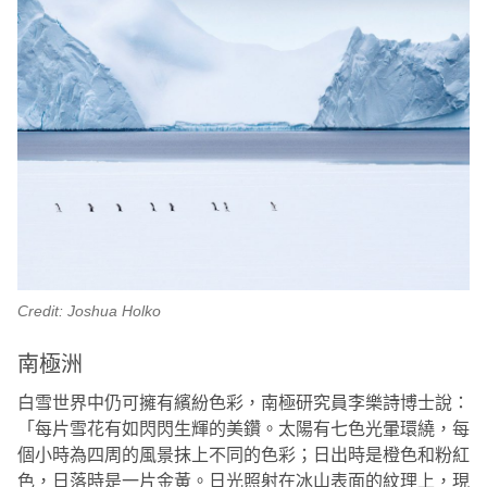
Credit: Joshua Holko
南極洲
白雪世界中仍可擁有繽紛色彩，南極研究員李樂詩博士說：
「每片雪花有如閃閃生輝的美鑽。太陽有七色光暈環繞，每
個小時為四周的風景抹上不同的色彩；日出時是橙色和粉紅
色，日落時是一片金黃。日光照射在冰山表面的紋理上，現