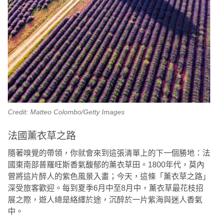
Credit: Matteo Colombo/Getty Images
法國薰衣草之路
隨著嗅覺的帶領，你就會來到這張清單上的下一個勝地：法
國東南部普羅旺斯香氣馥郁的薰衣草田。1800年代，莫內
曾將這片醉人的紫色風景入畫；今天，這條「薰衣草之路」
深受旅客歡迎。每到夏季6月中至8月中，薰衣草最花枝招
展之際，遊人總是絡繹於途，沉醉於一片紫海與迷人香氣
中。