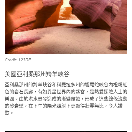
Credit: 123RF
美國亞利桑那州羚羊峽谷
亞利桑那州的羚羊峽谷和科羅拉多州的響尾蛇峽谷內橙粉紅
色的岩石長廊，有如異星世界內的迷宮，是熱愛探險人士的
樂園。由於洪水暴發造成的漸變侵蝕，形成了這些線條流動
的砂岩壁，在下午的陽光照射下更顯得壯麗無比，令人讚
歎。