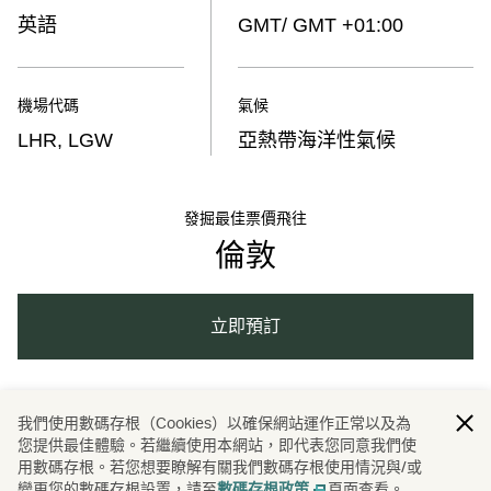
英語
GMT/ GMT +01:00
機場代碼
氣候
LHR, LGW
亞熱帶海洋性氣候
發掘最佳票價飛往
倫敦
立即預訂
歐洲
英國
倫敦
國泰的故事
旅程
我們使用數碼存根（Cookies）以確保網站運作正常以及為
/
/
/
/
/
您提供最佳體驗。若繼續使用本網站，即代表您同意我們使
用數碼存根。若您想要瞭解有關我們數碼存根使用情況與/或
城市
餐飲美食
/
變更您的數碼存根設置，請至
頁面查看。
數碼存根政策