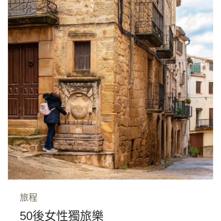
旅程
50後女性獨旅樂