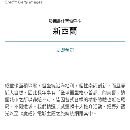
Credit: Getty Images
發掘最佳票價飛往
新西蘭
立即預訂
威靈頓面積玲瓏，但坐擁沿海地利，個性崇尚創新，而且靠
近大自然，因此長年享有「全球最型格小首都」的美譽。這
個城市之所以非遊不可，皆因各式各樣的精彩體驗也近在咫
尺，不假遠求。我們精選了威靈頓十大推介活動，把野外觀
光以至《魔戒》電影主題之旅統統網羅其中。