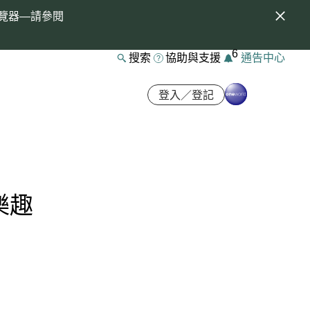
覽器—請參閱
6
搜索
協助與支援
通告中心
登入／登記
樂趣