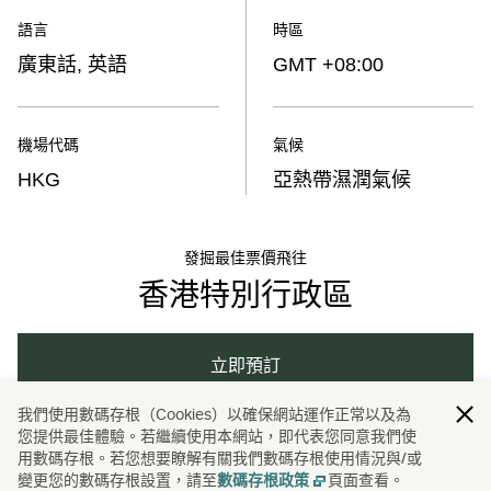
語言
時區
廣東話, 英語
GMT +08:00
機場代碼
氣候
HKG
亞熱帶濕潤氣候
發掘最佳票價飛往
香港特別行政區
立即預訂
我們使用數碼存根（Cookies）以確保網站運作正常以及為
您提供最佳體驗。若繼續使用本網站，即代表您同意我們使
用數碼存根。若您想要瞭解有關我們數碼存根使用情況與/或
亞洲
中國內地
香港
購物
/
/
/
變更您的數碼存根設置，請至
頁面查看。
數碼存根政策