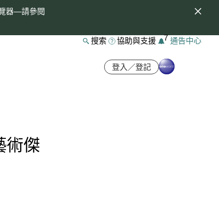
覽器—請參閱
7
搜索
協助與支援
通告中心
登入／登記
藝術傑