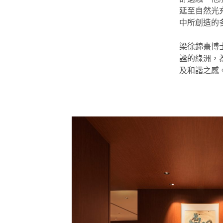
延至自然光
中所創造的
梁徐錦熹博
謐的綠洲，
及和諧之感