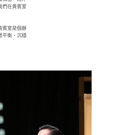
我們在貴賓室
貴賓室是個靜
遞平衡、沉穩