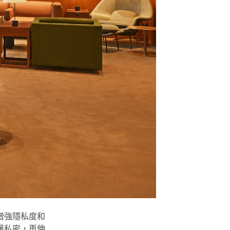
增強隱私度和
暖私密，再伸