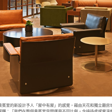
貴賓室的新設計予人「屋中有屋」的感覺，藉由天花和獨立廳房
解釋：「我們在整個貴賓室空間運用不同比例，令接待處感覺溫