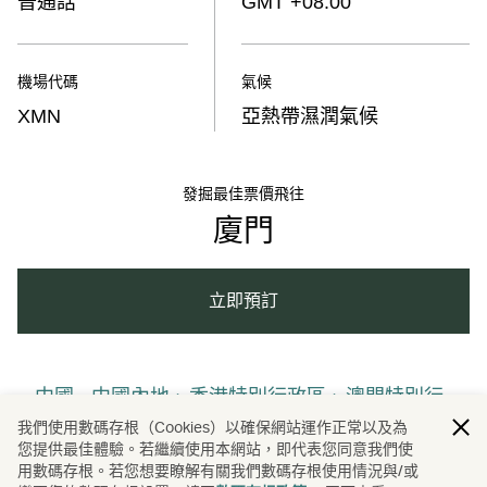
普通話
GMT +08:00
機場代碼
氣候
XMN
亞熱帶濕潤氣候
發掘最佳票價飛往
廈門
立即預訂
中國 - 中國內地、香港特別行政區、澳門特別行
政區及台灣地區
我們使用數碼存根（Cookies）以確保網站運作正常以及為
您提供最佳體驗。若繼續使用本網站，即代表您同意我們使
用數碼存根。若您想要瞭解有關我們數碼存根使用情況與/或
中國內地
廈門
旅遊
酒店及度假村
/
/
/
/