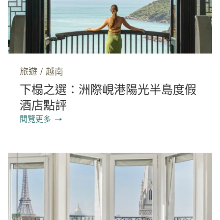
旅遊
/
越南
下榻之選：洲際峴港陽光半島度假
酒店點評
閱覽更多