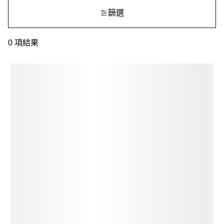
篩選
0
項結果