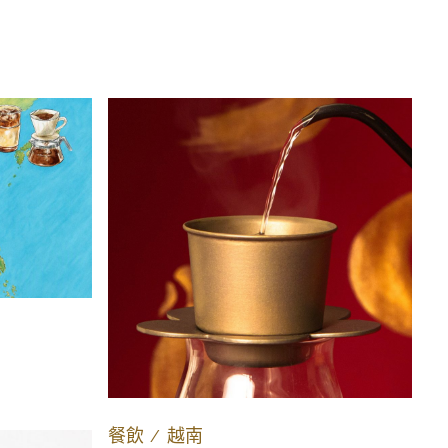
餐飲
∕
越南