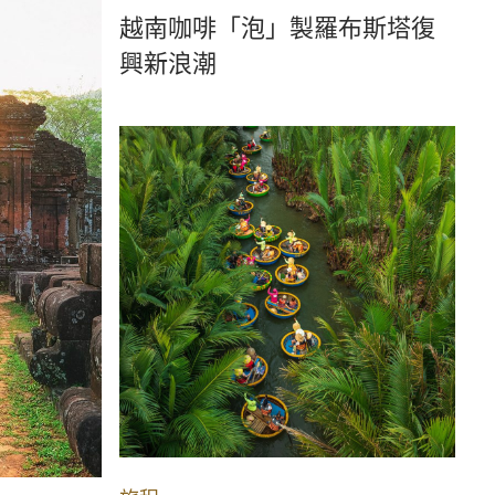
越南咖啡「泡」製羅布斯塔復
興新浪潮