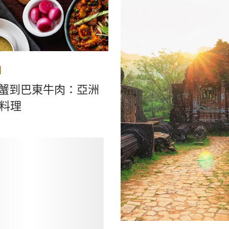
洲
蟹到巴東牛肉：亞洲
佳料理