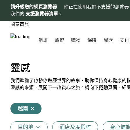
請升級您的網頁瀏覽器
你正在使用我們不支援的瀏覽器
我們的
支援瀏覽器清單
。
國泰商旅
航班
旅遊
購物
保險
餐飲
支付
靈感
我們準備了啟發你遊歷世界的故事、助你保持身心健康的
靈感的來源，展開下一趟賞心之旅。請向下捲動頁面，細
越南
✕
目的地
酒店及度假村
身心健