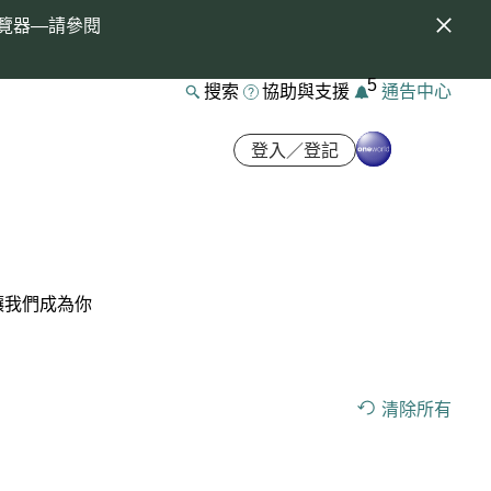
覽器—請參閱
5
搜索
協助與支援
通告中心
登入／登記
讓我們成為你
清除所有