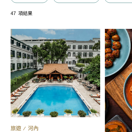
47
項結果
旅遊
∕
河內