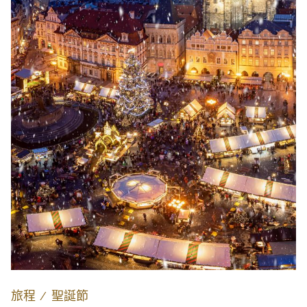
旅程
∕
聖誕節