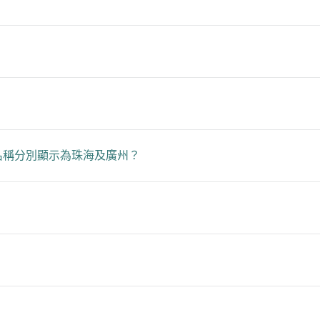
名稱分別顯示為珠海及廣州？
？