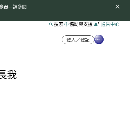
覽器—請參閱
7
搜索
協助與支援
通告中心
登入／登記
長我