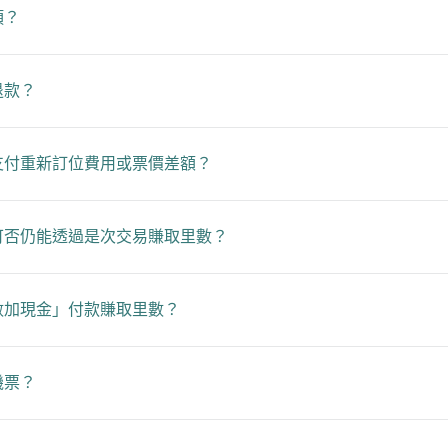
項？
退款？
支付重新訂位費用或票價差額？
可否仍能透過是次交易賺取里數？
數加現金」付款賺取里數？
機票？