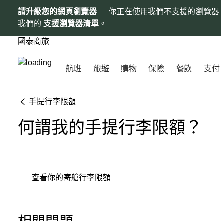
請升級您的網頁瀏覽器
你正在使用我們不支援的瀏覽器
我們的
支援瀏覽器清單
。
國泰商旅
航班
旅遊
購物
保險
餐飲
支付
手提行李限額
何謂我的手提行李限額？
查看你的寄艙行李限額