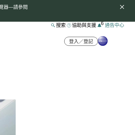
覽器—請參閱
6
搜索
協助與支援
通告中心
登入／登記