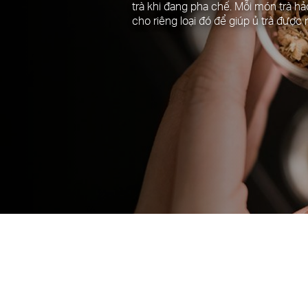
trà khi đang pha chế. Mỗi món trà h
cho riêng loại đó để giúp ủ trà được 