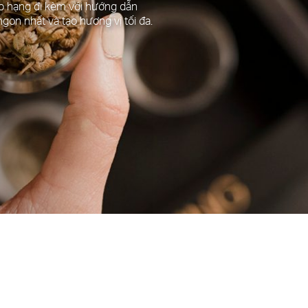
ảo hạng đi kèm với hướng dẫn
ngon nhất và tạo hương vị tối đa.