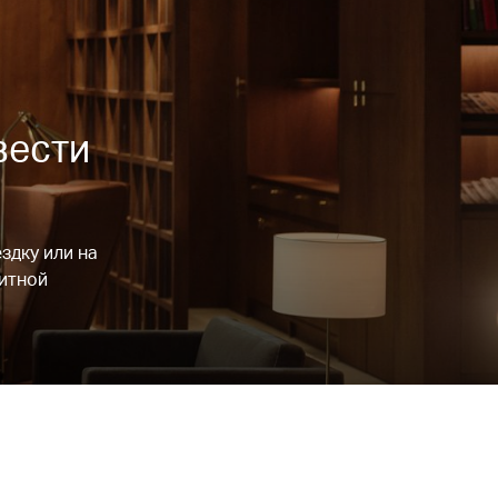
вести
здку или на
зитной