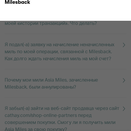
Milesback
Я вошел(-ла) в свою учетную запись и совершил(-
а) покупки у Milesback, но они не отображаются в
моей «истории транзакций». Что делать?
Я подал(-а) заявку на начисление неначисленных
миль по моей операции, связанной с Milesback.
Как долго ждать начисления миль на мой счет?
Почему мои мили Asia Miles, зачисленные
Milesback, были аннулированы?
Я забыл(-а) зайти на веб-сайт продавца через сайт
cathay.com/shop-online-partners перед
совершением покупки. Смогу ли я получить мили
Asia Miles за свою покупку?