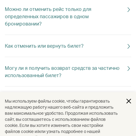
Можно ли отменить рейс только для
определенных пассажиров в одном
бронировании?
Как отменить или вернуть билет?
Могу ли я получить возврат средств за частично
использованный билет?
Сколько времени займет возврат средств, если
Мы используем файлы cookie, чтобы гарантировать
изменения были произведены на сайте?
надлежащую работу нашего веб-сайта и предложить
вам максимальное удобство. Продолжая использовать
сайт, вы соглашаетесь с использованием файлов
cookie. Если вы хотите изменить свои настройки
Куда мне обратиться за помощью при
файлов cookie и/или узнать подробнее о нашей
возникновении проблем с внесением изменений в