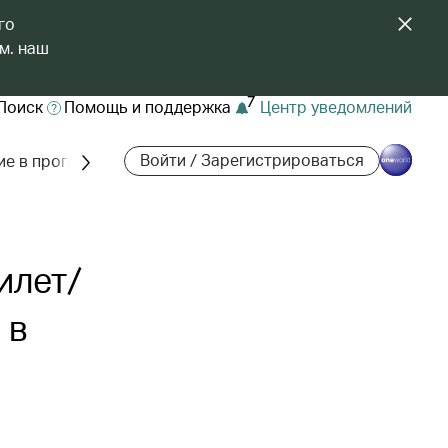
го
м. наш
7
Поиск
Помощь и поддержка
Центр уведомлений
Войти / Зарегистрироваться
ие в программе
илет/
 в