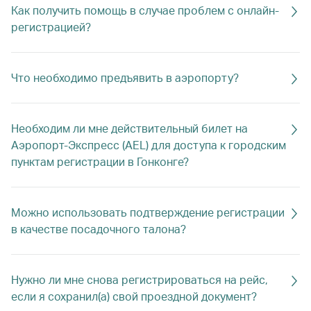
Как получить помощь в случае проблем с онлайн-
регистрацией?
Что необходимо предъявить в аэропорту?
Необходим ли мне действительный билет на
Аэропорт-Экспресс (AEL) для доступа к городским
пунктам регистрации в Гонконге?
Можно использовать подтверждение регистрации
в качестве посадочного талона?
Нужно ли мне снова регистрироваться на рейс,
если я сохранил(а) свой проездной документ?