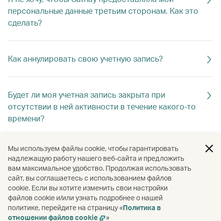
персональные данные третьим сторонам. Как это
сделать?
Как аннулировать свою учетную запись?
Будет ли моя учетная запись закрыта при
отсутствии в ней активности в течение какого-то
времени?
Мы используем файлы cookie, чтобы гарантировать
Как сохранить активной свою учетную запись
надлежащую работу нашего веб-сайта и предложить
Cathay?
вам максимальное удобство. Продолжая использовать
сайт, вы соглашаетесь с использованием файлов
cookie. Если вы хотите изменить свои настройки
файлов cookie и/или узнать подробнее о нашей
Как отвязать свою учетную запись Cathay от
политике, перейдите на страницу «
Политика в
учетной записи OpenRice?
отношении файлов cookie
»