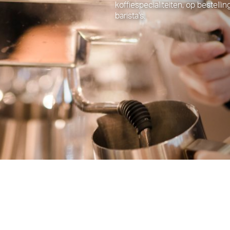
koffiespecialiteiten, op bestell
barista's.