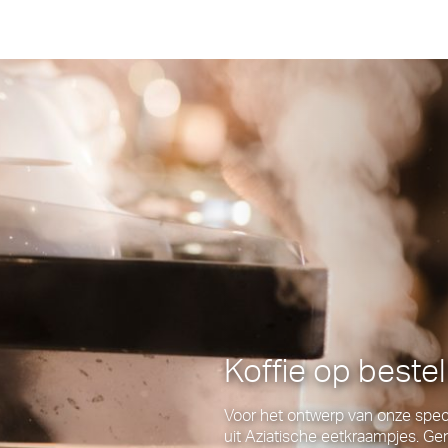
Koffie op bestel
Voor het ontwerp van onze speci
uit Aziatische eetkraampjes. G