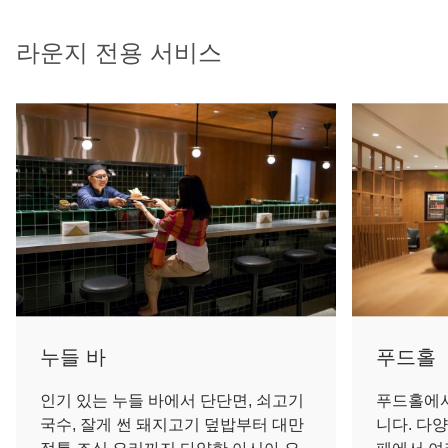
라운지 전용 서비스
누들 바
푸드홀
인기 있는 누들 바에서 단단면, 쇠고기
푸드홀에서
국수, 잘게 썬 돼지고기 덮밥부터 대만
니다. 다