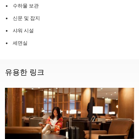
수하물 보관
신문 및 잡지
샤워 시설
세면실
유용한 링크