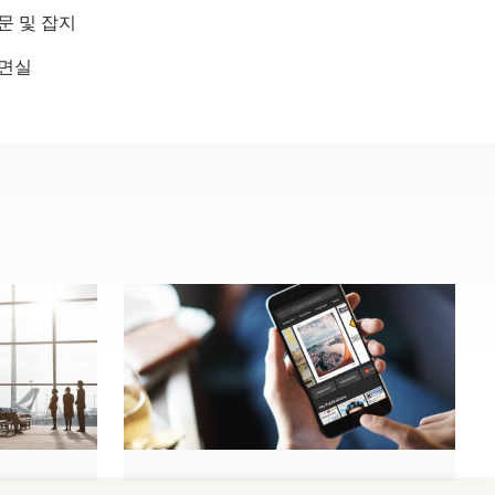
문 및 잡지
면실