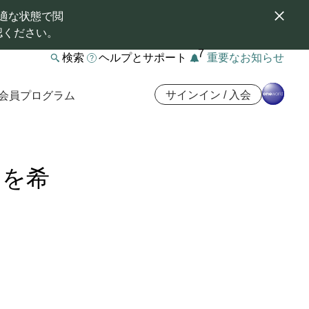
適な状態で閲
認ください。
7
検索
ヘルプとサポート
重要なお知らせ
サインイン / 入会
会員プログラム
ドを希