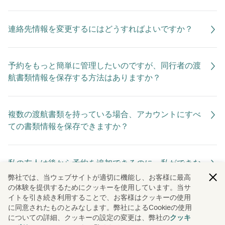
連絡先情報を変更するにはどうすればよいですか？
予約をもっと簡単に管理したいのですが、同行者の渡
航書類情報を保存する方法はありますか？
複数の渡航書類を持っている場合、アカウントにすべ
ての書類情報を保存できますか？
私の友人は後から予約を追加できるのに、私ができな
いのはなぜですか？
弊社では、当ウェブサイトが適切に機能し、お客様に最高
の体験を提供するためにクッキーを使用しています。当サ
イトを引き続き利用することで、お客様はクッキーの使用
に同意されたものとみなします。弊社によるCookieの使用
予約の際に会員番号の登録を忘れていました。特典は
についての詳細、クッキーの設定の変更は、弊社の
クッキ
利用できませんか？